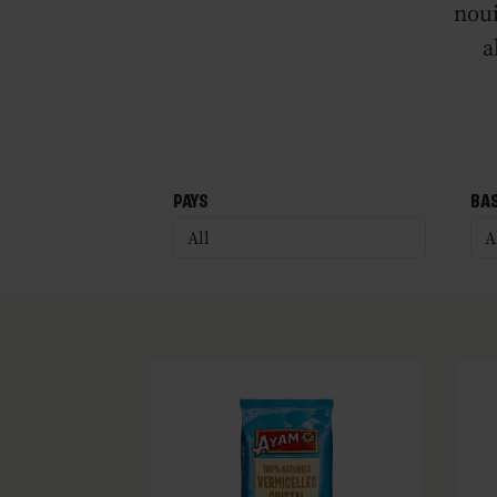
noui
a
PAYS
BA