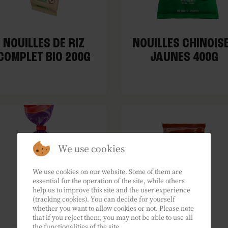
NOUILLES DE RIZ
NOUILLES CHINOIS
COMPLET BIO 200G
JAUNES 400G
We use cookies
We use cookies on our website. Some of them are
essential for the operation of the site, while others
help us to improve this site and the user experience
(tracking cookies). You can decide for yourself
whether you want to allow cookies or not. Please note
that if you reject them, you may not be able to use all
the functionalities of the site.