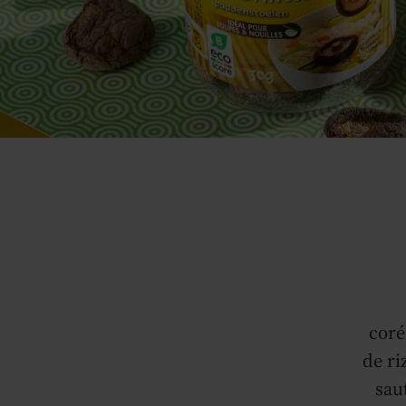
coré
de ri
sau