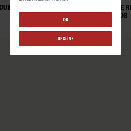
OUILLES AUX OEUFS
VERMICELLES DE R
250G
COMPLET 200G
OK
DECLINE