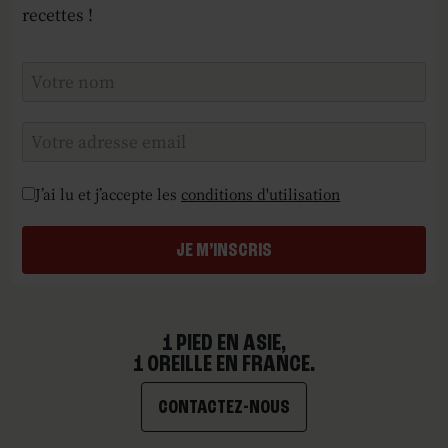
recettes !
Checkboxes
*
J’ai lu et j’accepte les
conditions d'utilisation
JE M’INSCRIS
1 PIED EN ASIE,
1 OREILLE EN FRANCE.
CONTACTEZ-NOUS