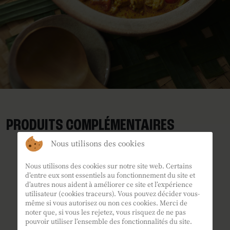
PRODUITS COMPLÉMENTAIRES
Nous utilisons des cookies
Nous utilisons des cookies sur notre site web. Certains
d’entre eux sont essentiels au fonctionnement du site et
d’autres nous aident à améliorer ce site et l’expérience
utilisateur (cookies traceurs). Vous pouvez décider vous-
même si vous autorisez ou non ces cookies. Merci de
noter que, si vous les rejetez, vous risquez de ne pas
pouvoir utiliser l’ensemble des fonctionnalités du site.