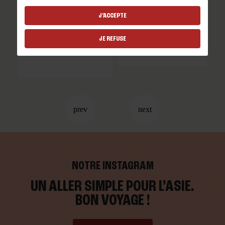
J'ACCEPTE
SAUCE BUTTER CHICKEN
SAUCE KORMA 415G
JE REFUSE
415G
NOTRE INSTAGRAM
UN ALLER SIMPLE POUR L’ASIE.
BON VOYAGE !