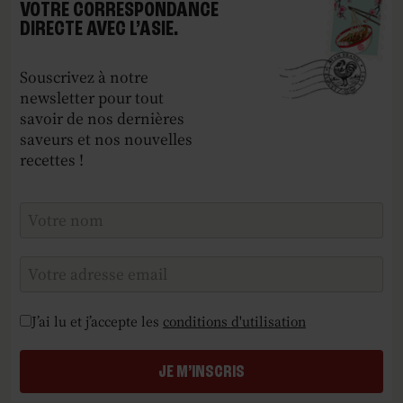
VOTRE CORRESPONDANCE
DIRECTE AVEC L’ASIE.
Souscrivez à notre
newsletter pour tout
savoir de nos dernières
saveurs et nos nouvelles
recettes !
Checkboxes
*
J’ai lu et j’accepte les
conditions d'utilisation
JE M’INSCRIS