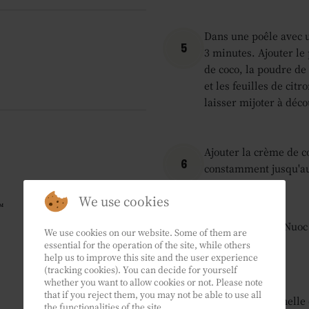
Dans une poêle avec un
5
3 minutes. Ajouter le 
de coco, la poudre de 
et les feuilles de citr
laisser mijoter à déco
Ajouter la crème de c
6
constamment jusqu'au r
We use cookies
™
Ajouter la sauce Nuoc 
We use cookies on our website. Some of them are
7
essential for the operation of the site, while others
help us to improve this site and the user experience
(tracking cookies). You can decide for yourself
whether you want to allow cookies or not. Please note
that if you reject them, you may not be able to use all
Retirer la citronnelle 
the functionalities of the site.