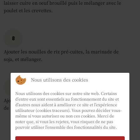
laisser cuire en oeuf brouillé puis le mélanger avec le
poulet et les crevettes.
8
Ajouter les nouilles de riz pré-cuites, la marinade de
soja, et mélanger.
Nous utilisons des cookies
9
Nous utilisons des cookies sur notre site web. Certains
d’entre eux sont essentiels au fonctionnement du site et
Ajouter les oignons verts, les cacahuètes et les pousses
d’autres nous aident à améliorer ce site et l’expérience
de soja. Bien mélanger le tout et servir chaud.
utilisateur (cookies traceurs). Vous pouvez décider vous-
même si vous autorisez ou non ces cookies. Merci de
noter que, si vous les rejetez, vous risquez de ne pas
pouvoir utiliser l’ensemble des fonctionnalités du site.