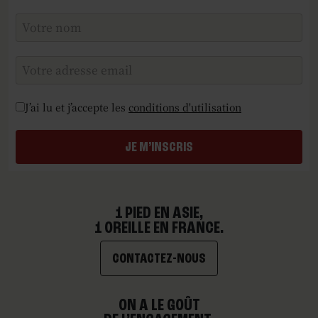
Checkboxes
*
J’ai lu et j’accepte les
conditions d'utilisation
JE M’INSCRIS
1 PIED EN ASIE,
1 OREILLE EN FRANCE.
CONTACTEZ-NOUS
ON A LE GOÛT