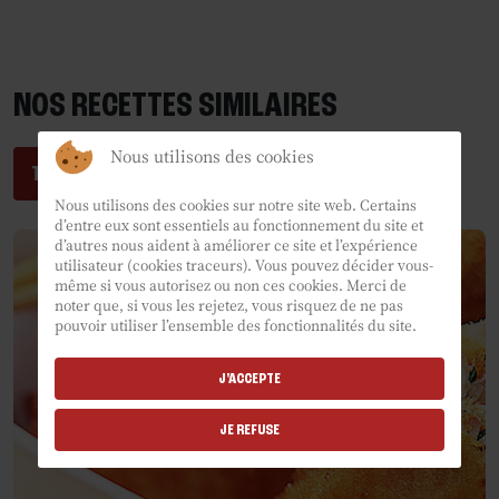
NOS RECETTES SIMILAIRES
Nous utilisons des cookies
TESTEZ NOS RECETTES
Nous utilisons des cookies sur notre site web. Certains
d’entre eux sont essentiels au fonctionnement du site et
d’autres nous aident à améliorer ce site et l’expérience
utilisateur (cookies traceurs). Vous pouvez décider vous-
même si vous autorisez ou non ces cookies. Merci de
noter que, si vous les rejetez, vous risquez de ne pas
pouvoir utiliser l’ensemble des fonctionnalités du site.
J'ACCEPTE
JE REFUSE