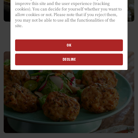
improve this site and the user experience (tracking
cookies). You can decide for yourself whether you want to
allow cookies or not. Please note that if you reject them,
you may not be able to use all the functionalities of the
site.
POULET AU CURRY VERT THAÏ
OK
DECLINE