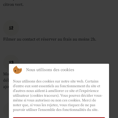
citron vert.
12
Filmer au contact et réserver au frais au moins 2h.
13
Nous utilisons des cookies
Monter la crème en chantilly ferme. La mélanger
délicatement avec la pâtissière refroidie. Goûter et
Nous utilisons des cookies sur notre site web. Certains
d’entre eux sont essentiels au fonctionnement du site et
ajouter un peu de sucre au besoin.
d’autres nous aident à améliorer ce site et l’expérience
utilisateur (cookies traceurs). Vous pouvez décider vous-
même si vous autorisez ou non ces cookies. Merci de
noter que, si vous les rejetez, vous risquez de ne pas
pouvoir utiliser l’ensemble des fonctionnalités du site.
14