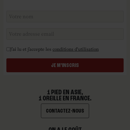
Checkboxes
*
J’ai lu et j’accepte les
conditions d'utilisation
JE M’INSCRIS
1 PIED EN ASIE,
1 OREILLE EN FRANCE.
CONTACTEZ-NOUS
ON A LE GOÛT