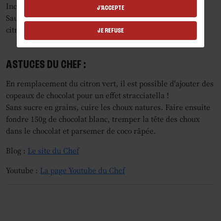
Inciser les choux et fourrer avec la pâtissière coco.
J'ACCEPTE
Saupoudrer de sucre glace et ajouter un zeste de
citron vert.
JE REFUSE
ASTUCES DU CHEF :
En remplacement du citron vert, il est possible d'ajouter des
copeaux de chocolat pour un effet stracciatella !
Sans sucre en grains, cuire les choux natures. Faire ensuite
fondre 150g de chocolat blanc, tremper la tête des choux
dans le chocolat et parsemer de coco râpée.
Blog :
Le site du Chef
Youtube :
La page Youtube du Chef