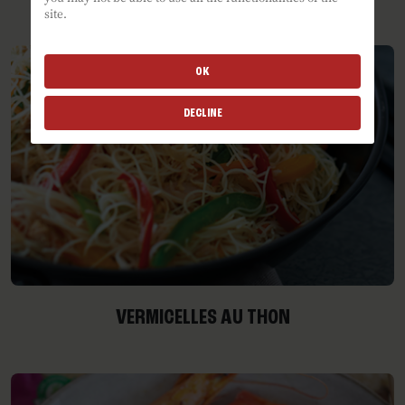
site.
OK
DECLINE
VERMICELLES AU THON