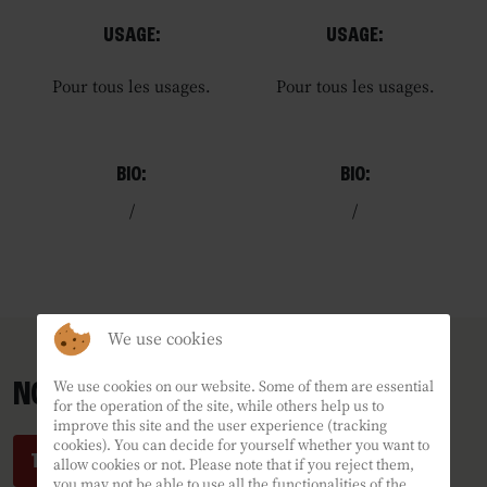
USAGE:
USAGE:
Pour tous les usages.
Pour tous les usages.
BIO:
BIO:
/
/
We use cookies
NOS RECETTES PRODUITS COCO
We use cookies on our website. Some of them are essential
for the operation of the site, while others help us to
improve this site and the user experience (tracking
cookies). You can decide for yourself whether you want to
TESTEZ NOS RECETTES
allow cookies or not. Please note that if you reject them,
you may not be able to use all the functionalities of the