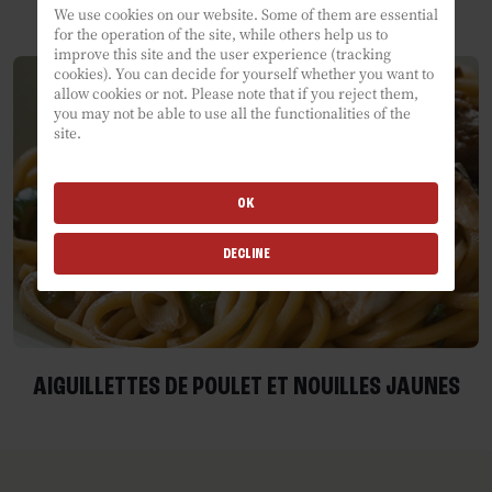
We use cookies on our website. Some of them are essential
for the operation of the site, while others help us to
improve this site and the user experience (tracking
cookies). You can decide for yourself whether you want to
allow cookies or not. Please note that if you reject them,
you may not be able to use all the functionalities of the
site.
OK
DECLINE
AIGUILLETTES DE POULET ET NOUILLES JAUNES