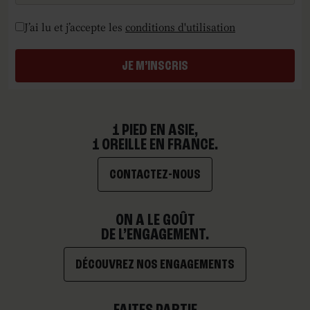
Checkboxes
*
J’ai lu et j’accepte les
conditions d'utilisation
JE M’INSCRIS
1 PIED EN ASIE,
1 OREILLE EN FRANCE.
CONTACTEZ-NOUS
ON A LE GOÛT
DE L’ENGAGEMENT.
DÉCOUVREZ NOS ENGAGEMENTS
FAITES PARTIE